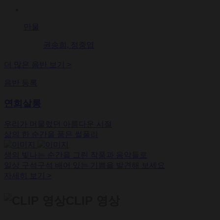
만물
권송희, 정중엽
더 많은 음반 보기
>
음반 등록
연희살롱
우리가 머물렀던 아름다운 시절
삶의 한 순간을 품은 썰풀리
생의 빛나는 순간을 그린 작품과 음악들로
일상 구석구석 배어 있는 기쁨을 발견해 보세요
자세히 보기
>
CLIP 영상