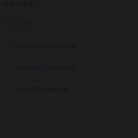
이달의 영상
재밌는 게
보고 싶다면?
[공진단REC.] 소리꾼 강나현
[공진단REC.] 안무가 기무간
카디(KARDI) - WatchOut